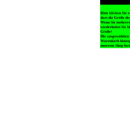
Bitte klicken Sie 
dort die Größe des
Wenn Sie mehrere 
wiederholen Sie b
Größe!
Die ausgewählten
Warenkorb hinzug
unserem Shop fort