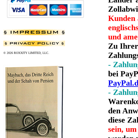
Zollabwi
Kunden a
englisch
und amer
Zu Ihrer
Zahlungs
© 2026 ROXXITY LIMITED, LLC.
- Zahlun
bei PayP
PayPal.
- Zahlun
Warenkor
den Anwe
diese Za
sein, um