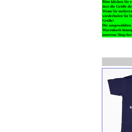
Bitte klicken Sie 
dort die Größe des
Wenn Sie mehrere 
wiederholen Sie b
Größe!
Die ausgewählten
Warenkorb hinzug
unserem Shop fort