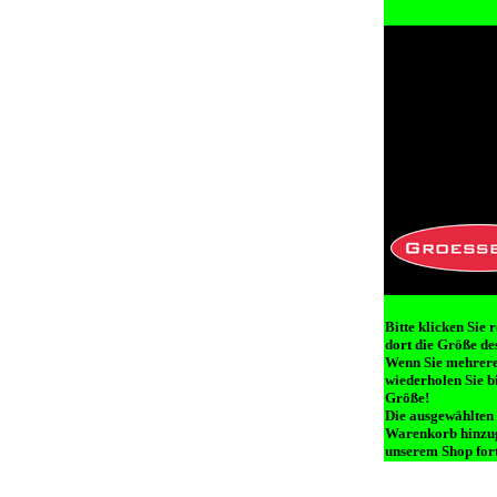
Bitte klicken Sie 
dort die Größe des
Wenn Sie mehrere 
wiederholen Sie b
Größe!
Die ausgewählten
Warenkorb hinzug
unserem Shop fort