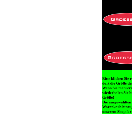
Bitte klicken Sie 
dort die Größe des
Wenn Sie mehrere 
wiederholen Sie b
Größe!
Die ausgewählten
Warenkorb hinzug
unserem Shop fort