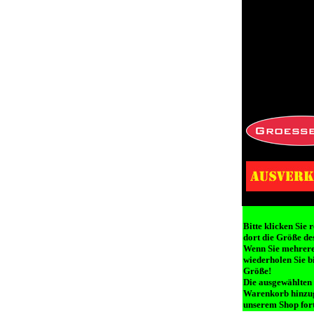
Bitte klicken Sie 
dort die Größe des
Wenn Sie mehrere 
wiederholen Sie b
Größe!
Die ausgewählten
Warenkorb hinzug
unserem Shop fort