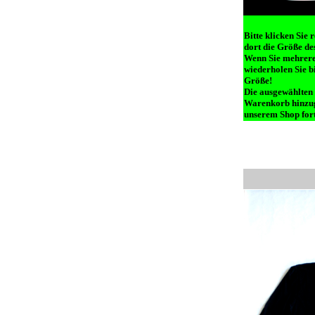
Bitte klicken Sie 
dort die Größe des
Wenn Sie mehrere 
wiederholen Sie b
Größe!
Die ausgewählten
Warenkorb hinzug
unserem Shop fort