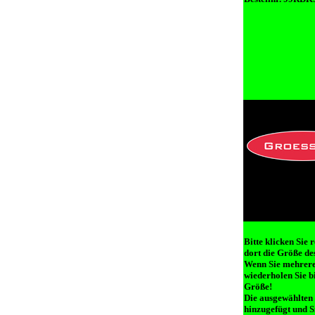
Bitte klicken Sie 
dort die Größe des
Wenn Sie mehrere 
wiederholen Sie b
Größe!
Die ausgewählten
hinzugefügt und 